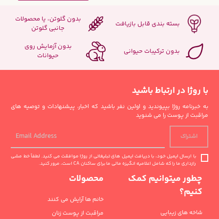
بدون گلوتن، یا محصولات
بسته بندی قابل بازیافت
جانبی گلوتن
بدون آزمایش روی
بدون ترکیبات حیوانی
حیوانات
با روژا در ارتباط باشید
به خبرنامه روژا بپیوندید و اولین نفر باشید که اخبار، پیشنهادات و توصیه های
مراقبت از پوست را می شنوید
اشتراک
با ارسال ایمیل خود، با دریافت ایمیل های تبلیغاتی از روژا موافقت می کنید. لطفاً خط مشی
رازداری ما را که شامل اعلامیه انگیزه مالی ما برای ساکنان CA است، مرور کنید.
چطور میتوانیم کمک
محصولات
کنیم؟
خانم ها آرایش می کنند
شاخه های زیبایی
مراقبت از پوست زنان