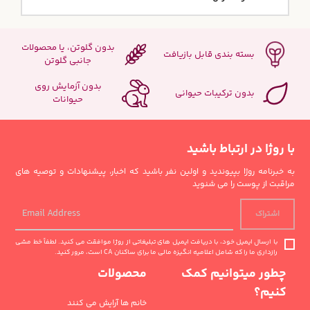
بدون گلوتن، یا محصولات
بسته بندی قابل بازیافت
جانبی گلوتن
بدون آزمایش روی
بدون ترکیبات حیوانی
حیوانات
با روژا در ارتباط باشید
به خبرنامه روژا بپیوندید و اولین نفر باشید که اخبار، پیشنهادات و توصیه های
مراقبت از پوست را می شنوید
اشتراک
با ارسال ایمیل خود، با دریافت ایمیل های تبلیغاتی از روژا موافقت می کنید. لطفاً خط مشی
رازداری ما را که شامل اعلامیه انگیزه مالی ما برای ساکنان CA است، مرور کنید.
چطور میتوانیم کمک
محصولات
کنیم؟
خانم ها آرایش می کنند