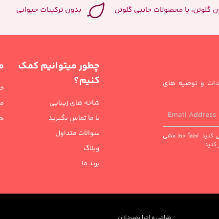
ن گلوتن، یا محصولات جانبی گلوتن
بدون ترکیبات حیوانی
چطور میتوانیم کمک
م
کنیم؟
هادات و توصیه های
خا
شاخه های زیبایی
مر
با ما تماس بگیرید
هد
سوالات متداول
می کنید. لطفاً خط مشی
وبلاگ
برند ما
طراحی و اجرا بهپردازان