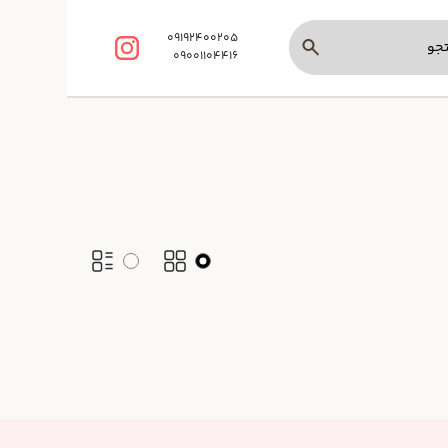
09192400205
09001104416