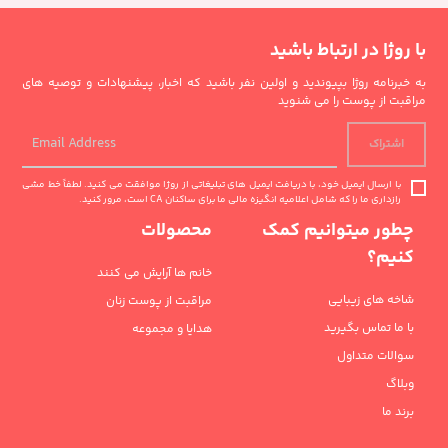
با روژا در ارتباط باشید
به خبرنامه روژا بپیوندید و اولین نفر باشید که اخبار، پیشنهادات و توصیه های
مراقبت از پوست را می شنوید
اشتراک
با ارسال ایمیل خود، با دریافت ایمیل های تبلیغاتی از روژا موافقت می کنید. لطفاً خط مشی
رازداری ما را که شامل اعلامیه انگیزه مالی ما برای ساکنان CA است، مرور کنید.
چطور میتوانیم کمک
محصولات
کنیم؟
خانم ها آرایش می کنند
شاخه های زیبایی
مراقبت از پوست زنان
با ما تماس بگیرید
هدایا و مجموعه
سوالات متداول
وبلاگ
برند ما