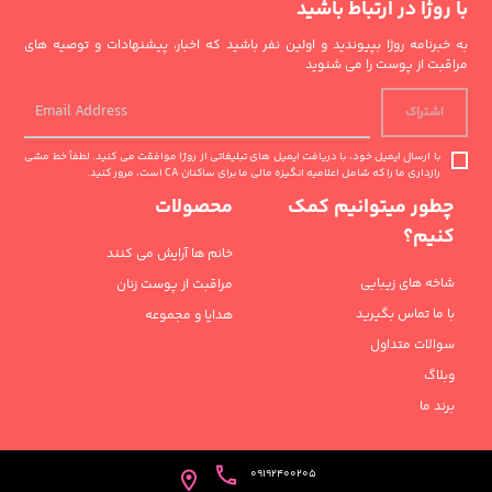
با روژا در ارتباط باشید
به خبرنامه روژا بپیوندید و اولین نفر باشید که اخبار، پیشنهادات و توصیه های
مراقبت از پوست را می شنوید
اشتراک
با ارسال ایمیل خود، با دریافت ایمیل های تبلیغاتی از روژا موافقت می کنید. لطفاً خط مشی
رازداری ما را که شامل اعلامیه انگیزه مالی ما برای ساکنان CA است، مرور کنید.
چطور میتوانیم کمک
محصولات
کنیم؟
خانم ها آرایش می کنند
شاخه های زیبایی
مراقبت از پوست زنان
با ما تماس بگیرید
هدایا و مجموعه
سوالات متداول
وبلاگ
برند ما
09192400205