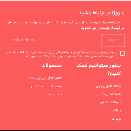
با روژا در ارتباط باشید
به خبرنامه روژا بپیوندید و اولین نفر باشید که اخبار، پیشنهادات و توصیه های
مراقبت از پوست را می شنوید
اشتراک
با ارسال ایمیل خود، با دریافت ایمیل های تبلیغاتی از روژا موافقت می کنید. لطفاً خط مشی
رازداری ما را که شامل اعلامیه انگیزه مالی ما برای ساکنان CA است، مرور کنید.
چطور میتوانیم کمک
محصولات
کنیم؟
خانم ها آرایش می کنند
شاخه های زیبایی
مراقبت از پوست زنان
با ما تماس بگیرید
هدایا و مجموعه
سوالات متداول
وبلاگ
برند ما