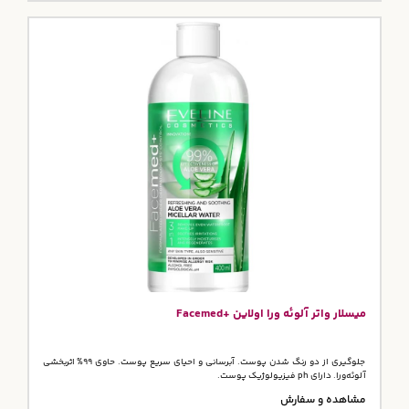
میسلار واتر آلوئه ورا اولاین +Facemed
جلوگیری از دو رنگ شدن پوست. آبرسانی و احیای سریع پوست. حاوی ۹۹% اثربخشی
آلوئه‏‌ورا. دارای ph فیزیولوژیک پوست.
مشاهده و سفارش