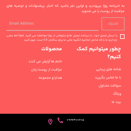
به خبرنامه روژا بپیوندید و اولین نفر باشید که اخبار، پیشنهادات و توصیه های
مراقبت از پوست را می شنوید
اشتراک
با ارسال ایمیل خود، با دریافت ایمیل های تبلیغاتی از روژا موافقت می کنید. لطفاً خط مشی
رازداری ما را که شامل اعلامیه انگیزه مالی ما برای ساکنان CA است، مرور کنید.
چطور میتوانیم کمک
محصولات
کنیم؟
خانم ها آرایش می کنند
شاخه های زیبایی
مراقبت از پوست زنان
با ما تماس بگیرید
هدایا و مجموعه
سوالات متداول
وبلاگ
برند ما
09192400205