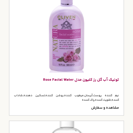
تونیک آب گل رز کلیون مدل Rose Facial Water
نرم کننده پوست,آبرسان,مرطوب کننده,روشن کننده,تسکین دهنده,شاداب
کننده,تقویت کننده,پاک کننده
مشاهده و سفارش