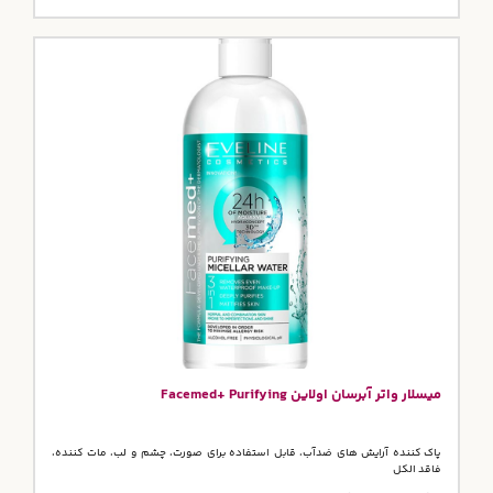
میسلار واتر آبرسان اولاین Facemed+ Purifying
پاک کننده آرایش های ضدآب، قابل استفاده برای صورت، چشم و لب، مات کننده،
فاقد الکل