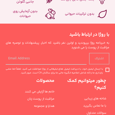
جانبی گلوتن
بدون آزمایش روی
بدون ترکیبات حیوانی
حیوانات
با روژا در ارتباط باشید
به خبرنامه روژا بپیوندید و اولین نفر باشید که اخبار، پیشنهادات و توصیه های
مراقبت از پوست را می شنوید
اشتراک
با ارسال ایمیل خود، با دریافت ایمیل های تبلیغاتی از روژا موافقت می کنید. لطفاً خط مشی
رازداری ما را که شامل اعلامیه انگیزه مالی ما برای ساکنان CA است، مرور کنید.
چطور میتوانیم کمک
محصولات
کنیم؟
خانم ها آرایش می کنند
شاخه های زیبایی
مراقبت از پوست زنان
با ما تماس بگیرید
هدایا و مجموعه
سوالات متداول