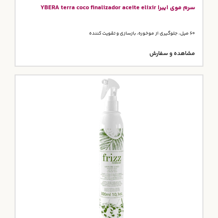
سرم موی ایبرا YBERA terra coco finalizador aceite elixir
60 میل، جلوگیری از موخوره، بازسازی و تقویت کننده
مشاهده و سفارش