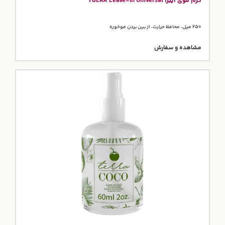
کرم موی ایبرا YBERA Leave-In Universal
250 میل، محافظ حرارت، از بین بردن موخوره
مشاهده و سفارش