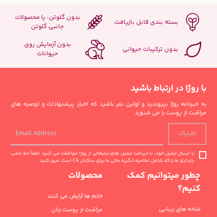
بدون گلوتن، یا محصولات
بسته بندی قابل بازیافت
جانبی گلوتن
بدون آزمایش روی
بدون ترکیبات حیوانی
حیوانات
با روژا در ارتباط باشید
به خبرنامه روژا بپیوندید و اولین نفر باشید که اخبار، پیشنهادات و توصیه های
مراقبت از پوست را می شنوید
اشتراک
با ارسال ایمیل خود، با دریافت ایمیل های تبلیغاتی از روژا موافقت می کنید. لطفاً خط مشی
رازداری ما را که شامل اعلامیه انگیزه مالی ما برای ساکنان CA است، مرور کنید.
چطور میتوانیم کمک
محصولات
کنیم؟
خانم ها آرایش می کنند
شاخه های زیبایی
مراقبت از پوست زنان