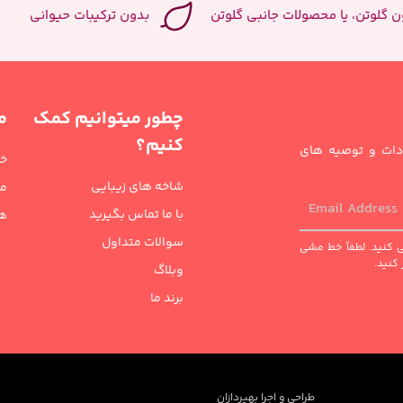
ن گلوتن، یا محصولات جانبی گلوتن
بدون ترکیبات حیوانی
چطور میتوانیم کمک
م
کنیم؟
هادات و توصیه های
خا
شاخه های زیبایی
مر
با ما تماس بگیرید
هد
سوالات متداول
می کنید. لطفاً خط مشی
وبلاگ
برند ما
طراحی و اجرا بهپردازان