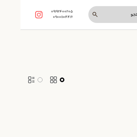
09192400205
09001104416