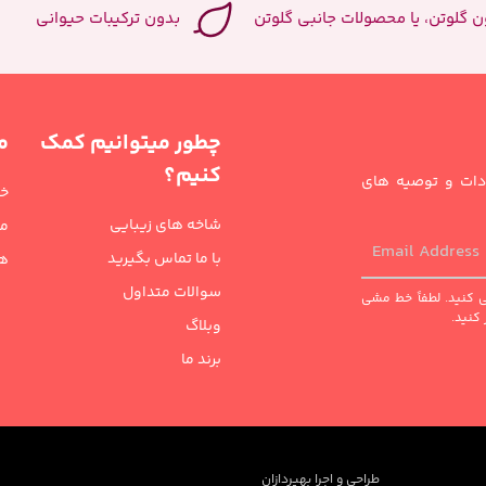
ن گلوتن، یا محصولات جانبی گلوتن
بدون ترکیبات حیوانی
چطور میتوانیم کمک
م
کنیم؟
هادات و توصیه های
خا
شاخه های زیبایی
مر
با ما تماس بگیرید
هد
سوالات متداول
می کنید. لطفاً خط مشی
وبلاگ
برند ما
طراحی و اجرا بهپردازان