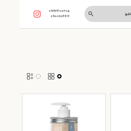
09192400205
09001104416